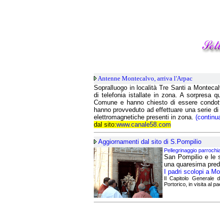
Antenne Montecalvo, arriva l'Arpac
Sopralluogo in località Tre Santi a Montecal
di telefonia istallate in zona. A sorpresa 
Comune e hanno chiesto di essere condotti 
hanno provveduto ad effettuare una serie di r
elettromagnetiche presenti in zona.
(continu
dal sito:
www.canale58.com
Aggiornamenti dal sito di S.Pompilio
Pellegrinaggio parrochi
San Pompilio e le s
una quaresima predi
I padri scolopi a Mo
Il Capitolo Generale 
Portorico, in visita al p