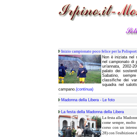
Inizio campionato poco felice per la Polispor
Non è iniziata nel 
nel campionato di p
un'annata, 2002-2
palato dei sosteni
Sabatino, sempr
classifiche dei va
squadra nel salotto
campano.
(continua)
Madonna della Libera - Le foto
La festa della Madonna della Libera
La festa alla Madonna
come sempre, molto s
corso con un intens
28) con l'esibizion