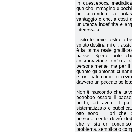
In quest’epoca mediatica
qualche immagine e pochi te
per accendere la fantasi
vantaggio è che, a costi a
un’utenza indefinita e a
interessata.
Il sito lo trovo costruito 
voluto destinarmi e ti assi
è la prima reale gratific
paese. Spero tanto che
collaborazione proficua 
personalmente, ma per il 
quanto gli antenati ci hann
è un patrimonio eccezio
davvero un peccato se foss
Non ti nascondo che talvol
potrebbe essere il paese
pochi, ad avere il patr
sistematizzato e pubblicat
otto sono i libri che 
personalmente dovrò dedi
che vi sia un concorso d
problema, semplice o compl