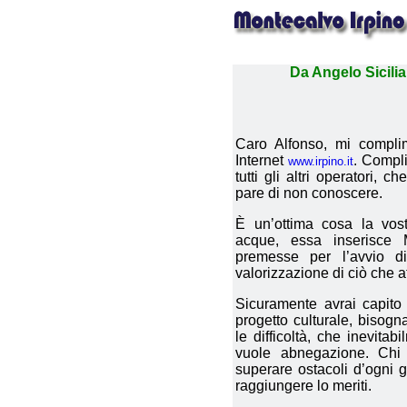
Da
Angelo Sicili
Caro Alfonso, mi complim
Internet
. Compli
www.irpino.it
tutti gli altri operatori, 
pare di non conoscere.
È un’ottima cosa la vos
acque, essa inserisce M
premesse per l’avvio d
valorizzazione di ciò che a
Sicuramente avrai capito
progetto culturale, bisog
le difficoltà, che inevitab
vuole abnegazione. Chi 
superare ostacoli d’ogni g
raggiungere lo meriti.